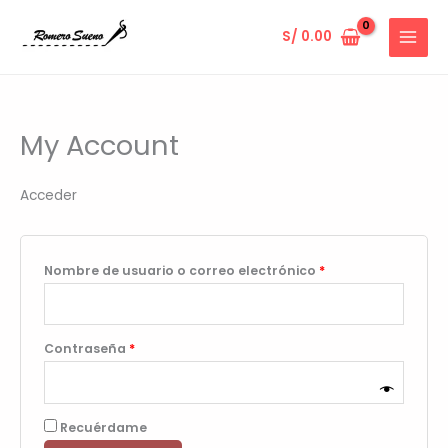
Ir
al
S/
0.00
contenido
My Account
Acceder
Obligatorio
Nombre de usuario o correo electrónico
*
Obligatorio
Contraseña
*
Recuérdame